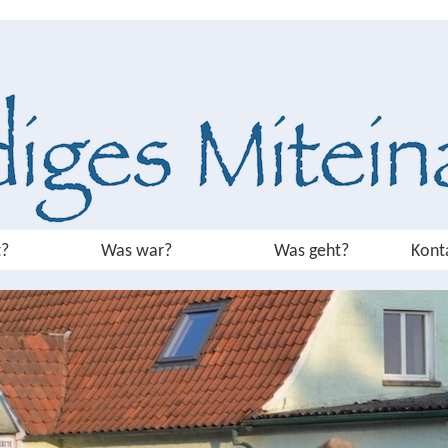
?
Was war?
Was geht?
Kont