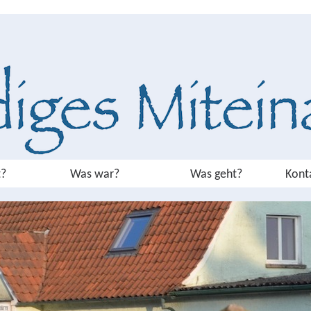
?
Was war?
Was geht?
Kont