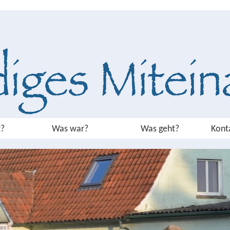
?
Was war?
Was geht?
Kont