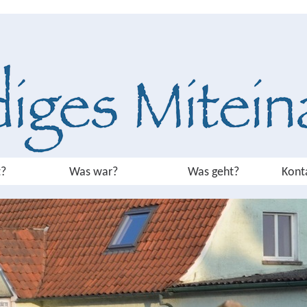
?
Was war?
Was geht?
Kont