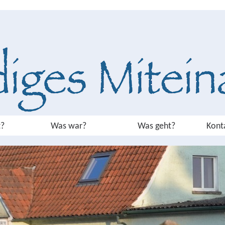
?
Was war?
Was geht?
Kont