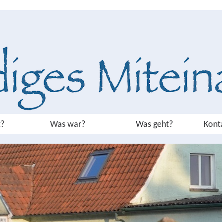
?
Was war?
Was geht?
Kont