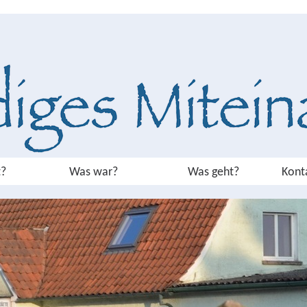
?
Was war?
Was geht?
Kont