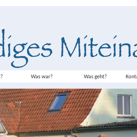
?
Was war?
Was geht?
Kont